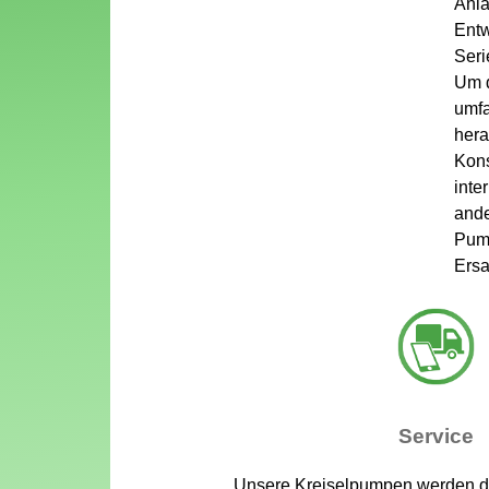
Anla
Entw
Seri
Um d
umfa
hera
Kons
inte
ande
Pump
Ersa
Service
Unsere Kreiselpumpen werden 