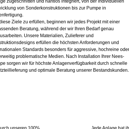
ge zugeschnitten und nahtlos integriert, von der individuellen
icklung von Sonderkonstruktionen bis zur Pumpe in
enfertigung.
iese Ziele zu erfüllen, beginnen wir jedes Projekt mit einer
ssenden Beratung, während der wir Ihren Bedarf genau
usarbeiten. Unsere Materialien, Zulieferer und
truktionsdesigns erfüllen die höchsten Anforderungen und
rnationalen Standards besonders für aggressive, hochreine ode
rweitig problematische Medien. Nach Installation Ihrer Nees-
e sorgen wir für höchste Anlagenverfügbarkeit durch schnelle
tzteillieferung und optimale Beratung unserer Bestandskunden.
durch unseren 100%
Jede Anlage hat i