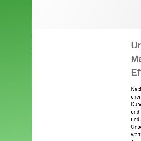
Un
Ma
Ef
Nach
chem
Kund
und 
und 
Unse
wart