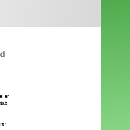
nd
eller
stab
rer